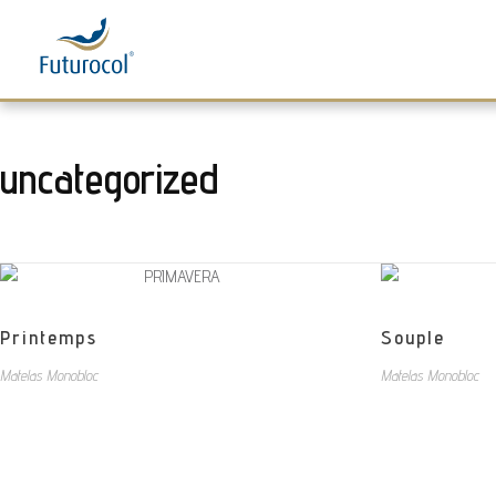
Futurocol
Indústria e Comércio de Produtos Ortopédicos, Lda
uncategorized
Printemps
Souple
Matelas Monobloc
Matelas Monobloc