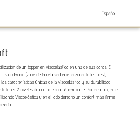
MAS INFORMACIONES
oft
utilización de un topper en viscoelástica en una de sus caras. El
ir su rotación (zona de la cabeza hacia la zona de los pies),
s características únicas de la viscoelástica y su durabilidad.
puede tener 2 niveles de confort simultáneamente. Por ejemplo, en el
tilizando Viscoelástica y en el lado derecho un confort más firme
nizado.