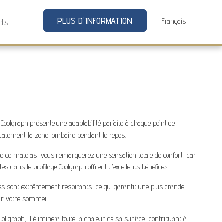
PLUS D'INFORMATION
cts
Coolgraph présente une adaptabilité parfaite à chaque point de
icatement la zone lombaire pendant le repos.
de ce matelas, vous remarquerez une sensation totale de confort, car
es dans le profilage Coolgraph offrent d’excellents bénéfices.
isés sont extrêmement respirants, ce qui garantit une plus grande
our votre sommeil.
Collgraph, il éliminera toute la chaleur de sa surface, contribuant à