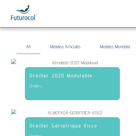
Futurocol
Indústria e Comércio de Produtos Ortopédicos, Lda
All
Matelas Articulés
Matelas Monobloc
Oreiller 2020 Modulable
Oreillers
Oreiller Gériatrique Visco
Oreillers