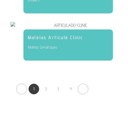
Matelas Articulé Clinic
Matelas Gériatriques
1
2
3
4