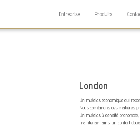
Entreprise
Produits
Conta
London
Un matelas économique qui répond
Nous combinons des matières prem
Un matelas à densité prononcée, 
maintenant ainsi un confort doux,