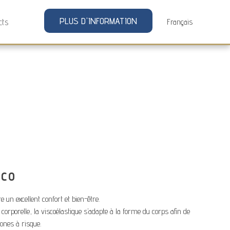
PLUS D'INFORMATION
cts
sco
 un excellent confort et bien-être.
 corporelle, la viscoélastique s’adapte à la forme du corps afin de
zones à risque.