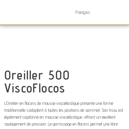
Futurocol
Indústria e Comércio de Produtos Ortopédicos, Lda
Oreiller 500
ViscoFlocos
L’Oreiller en flocons de mousse viscoélastique présente une forme
traditionnelle s’adaptant à toutes les positions de sommeil. Son tissu est
également capitonné en mousse viscoélastique, offrant un excellent
soulagement de pression. Le garnissage en flocons permet une libre