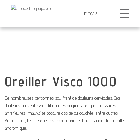
Futurocol
Indústria e Comércio de Produtos Ortopédicos, Lda
Oreiller Visco 1000
De nombreuses personnes souffrent de douleurs cervicales. Ces
douleurs peuvent avoir différentes origines : fatigue, blessures
antérieures, mauvaise posture assise ou couchée, entre autres.
Aujourd’hui, les thérapeutes recommandent l’utilisation d’un oreiller
anatomique.