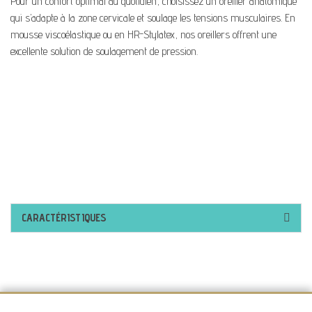
Pour un confort optimal au quotidien, choisissez un oreiller anatomique
qui s’adapte à la zone cervicale et soulage les tensions musculaires. En
mousse viscoélastique ou en HR-Stylatex, nos oreillers offrent une
excellente solution de soulagement de pression.
CARACTÉRISTIQUES