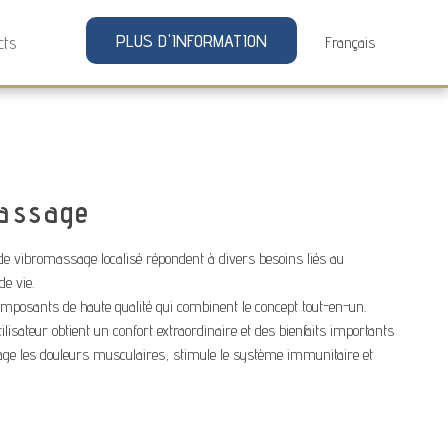
PLUS D'INFORMATION
cts
assage
e vibromassage localisé répondent à divers besoins liés au
de vie.
omposants de haute qualité qui combinent le concept tout-en-un.
lisateur obtient un confort extraordinaire et des bienfaits importants
ulage les douleurs musculaires, stimule le système immunitaire et