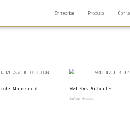
Entreprise
Produits
Conta
iculé Moussecol
Matelas Articulés
Matelas Articulés