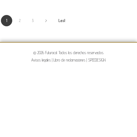
1
2
3
Last
© 2026 Futurocol. Todos los derechos reservados.
Avisos legales
|
Libro de reclamaciones
|
SPEEDESIGN